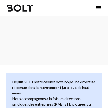
Recrutement spécialisé —
Directions juridiques & Avocats
Juristes d’entreprise et cabinets d’avocats.
Nous contacter
Depuis 2018, notre cabinet développe une expertise
reconnue dans le
recrutement juridique
de haut
niveau.
Nous accompagnons à la fois les directions
juridiques des entreprises
(PME, ETI, groupes du