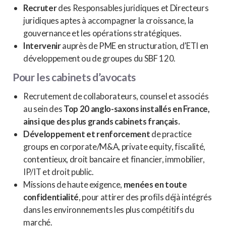
Recruter
des Responsables juridiques et Directeurs
juridiques aptes à accompagner la croissance, la
gouvernance et les opérations stratégiques.
Intervenir
auprès de PME en structuration, d’ETI en
développement ou de groupes du SBF 120.
Pour les cabinets d’avocats
Recrutement de collaborateurs, counsel et associés
au sein des
Top 20 anglo-saxons installés en France,
ainsi que des plus grands cabinets français.
Développement et renforcement
de practice
groups en corporate/M&A, private equity, fiscalité,
contentieux, droit bancaire et financier, immobilier,
IP/IT et droit public.
Missions de haute exigence,
menées en toute
confidentialité
, pour attirer des profils déjà intégrés
dans les environnements les plus compétitifs du
marché.